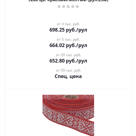
от 3 тыс. руб.
698.25
руб.
/рул
от 5 тыс. руб.
664.02
руб.
/рул
от 20 тыс. руб.
652.80
руб.
/рул
от 50 тыс. руб.
Спец. цена