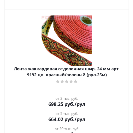
Лента жаккардовая отделочная шир. 24 мм арт.
9192 цв. красный/зеленый (рул.25м)
от 3 тыс. руб.
698.25
руб.
/рул
от 5 тыс. руб.
664.02
руб.
/рул
от 20 тыс. руб.