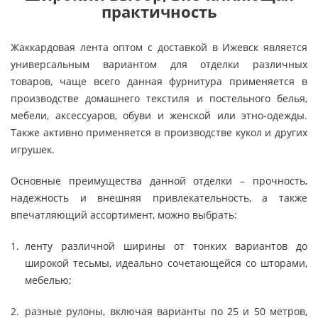
практичность
Жаккардовая лента оптом с доставкой в Ижевск является
универсальным вариантом для отделки различных
товаров, чаще всего данная фурнитура применяется в
производстве домашнего текстиля и постельного белья,
мебели, аксессуаров, обуви и женской или этно-одежды.
Также активно применяется в производстве кукол и других
игрушек.
Основные преимущества данной отделки – прочность,
надежность и внешняя привлекательность, а также
впечатляющий ассортимент, можно выбрать:
ленту различной ширины от тонких вариантов до
широкой тесьмы, идеально сочетающейся со шторами,
мебелью;
разные рулоны, включая варианты по 25 и 50 метров,