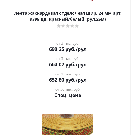
Лента жаккардовая отделочная шир. 24 мм арт.
9395 цв. красный/белый (рул.25м)
от 3 тыс. руб.
698.25
руб.
/рул
от 5 тыс. руб.
664.02
руб.
/рул
от 20 тыс. руб.
652.80
руб.
/рул
от 50 тыс. руб.
Спец. цена