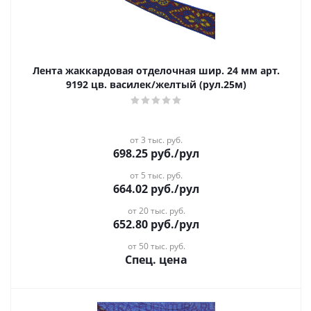
Лента жаккардовая отделочная шир. 24 мм арт.
9192 цв. василек/желтый (рул.25м)
от 3 тыс. руб.
698.25
руб.
/рул
от 5 тыс. руб.
664.02
руб.
/рул
от 20 тыс. руб.
652.80
руб.
/рул
от 50 тыс. руб.
Спец. цена