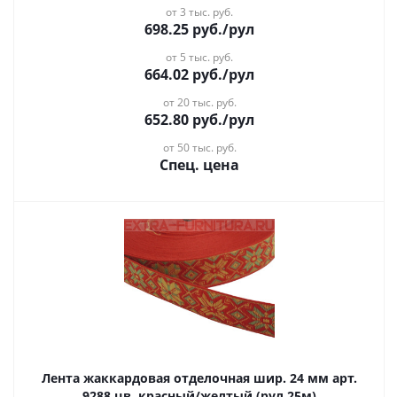
от 3 тыс. руб.
698.25
руб.
/рул
от 5 тыс. руб.
664.02
руб.
/рул
от 20 тыс. руб.
652.80
руб.
/рул
от 50 тыс. руб.
Спец. цена
Лента жаккардовая отделочная шир. 24 мм арт.
9288 цв. красный/желтый (рул.25м)